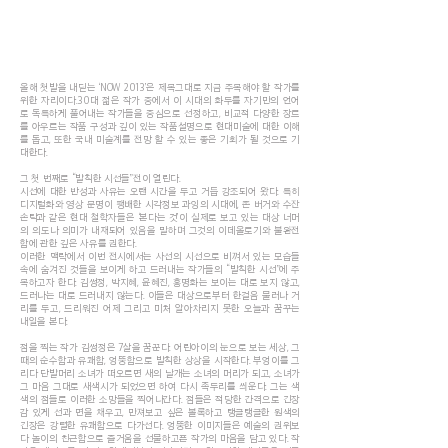
올해 첫발을 내딛는 ‘NOW 2013’은 제목그대로 지금 주목해야 할 작가를
위한 자리이다.30대 젊은 작가 중에서 이 시대의 화두를 자기만의 언어
로 독특하게 풀어내는 작가들을 중심으로 선정하고, 비교적 다양한 장르
를 아우르는 작품 구성과 깊이 있는 작품설명으로 현대미술에 대한 이해
를 돕고, 또한 국내 미술계를 전망 할 수 있는 좋은 기회가 될 것으로 기
대한다.
그 첫 번째로 “발칙한 시선들”전이 열린다.
시선에 대한 반성과 사유는 오랜 시간을 두고 거듭 강조되어 왔다. 특히
디지털화와 영상 문명이 팽배한 시각정보 과잉의 시대에, 존 버거와 수잔
손탁과 같은 현대 철학자들은 ‘본다는 것’이 실제로 보고 있는 대상 너머
의 의도나 의미가 내재되어 있음을 말하며 그것의 이데올로기와 불완전
함에 관한 깊은 사유를 권한다.
이러한 맥락에서 이번 전시에서는 사선의 시선으로 비껴서 있는 모습들
속에 숨겨진 것들을 보이게 하고 드러내는 작가들의 “발칙한 시선”에 주
목하고자 한다. 김썽정, 박지혜, 윤혜진, 홍명화는 보이는 대로 보지 않고,
드러나는 대로 드러내지 않는다. 이들은 대상으로부터 한걸음 물러나 거
리를 두고, 드리워진 어제 그리고 미처 알아차리지 못한 오늘과 꿈꾸는
내일을 본다.
점을 찍는 작가 김썽정은 7살을 꿈꾼다. 어린아이의 눈으로 보는 세상, 그
때의 순수함과 유쾌함, 엉뚱함으로 발칙한 상상을 시작한다. 부엉이를 그
리다 단발머리 소녀가 떠오르면 새의 날개는 소녀의 머리가 되고, 소녀가
그 마음 그대로 새색시가 되었으면 하여 다시 족두리를 씌운다. 그는 색
색의 점들로 이러한 소망들을 찍어나간다. 점들은 적당한 간격으로 긴장
감 있게 선과 면을 채우고, 만져보고 싶은 볼록하고 탱글탱글한 원색의
긴장은 강렬한 유쾌함으로 다가선다. 엉뚱한 이미지들은 예술의 권위보
다 놀이의 친근함으로 즐거움을 선물하고픈 작가의 마음을 담고 있다. 작