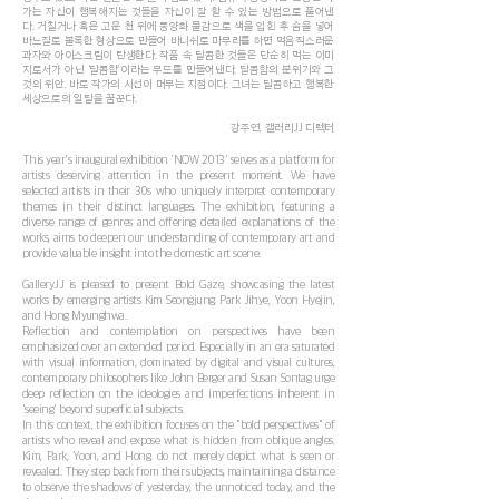
가는 자신이 행복해지는 것들을 자신이 잘 할 수 있는 방법으로 풀어낸
다. 거칠거나 혹은 고운 천 위에 동양화 물감으로 색을 입힌 후 솜을 넣어
바느질로 볼록한 형상으로 만들어 바니쉬로 마무리를 하면 먹음직스러운
과자와 아이스크림이 탄생한다. 작품 속 달콤한 것들은 단순히 먹는 이미
지로서가 아닌 ‘달콤함’이라는 무드를 만들어낸다. 달콤함의 분위기와 그
것의 위안. 바로 작가의 시선이 머무는 지점이다. 그녀는 달콤하고 행복한
세상으로의 일탈을 꿈꾼다.
강주연, 갤러리JJ 디렉터
This year's inaugural exhibition 'NOW 2013' serves as a platform for
artists deserving attention in the present moment. We have
selected artists in their 30s who uniquely interpret contemporary
themes in their distinct languages. The exhibition, featuring a
diverse range of genres and offering detailed explanations of the
works, aims to deepen our understanding of contemporary art and
provide valuable insight into the domestic art scene.
GalleryJJ is pleased to present Bold Gaze, showcasing the latest
works by emerging artists Kim Seongjung, Park Jihye, Yoon Hyejin,
and Hong Myunghwa.
Reflection and contemplation on perspectives have been
emphasized over an extended period. Especially in an era saturated
with visual information, dominated by digital and visual cultures,
contemporary philosophers like John Berger and Susan Sontag urge
deep reflection on the ideologies and imperfections inherent in
'seeing' beyond superficial subjects.
In this context, the exhibition focuses on the "bold perspectives" of
artists who reveal and expose what is hidden from oblique angles.
Kim, Park, Yoon, and Hong, do not merely depict what is seen or
revealed. They step back from their subjects, maintaining a distance
to observe the shadows of yesterday, the unnoticed today, and the