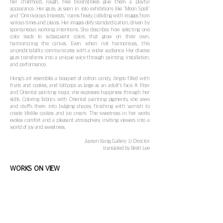
her childhood, rough, free brushstrokes give them a playful
appearance. Her gaze, as seen in solo exhibitions like 'Moon Spell'
and 'Omnivorous Interests,' roams freely, colliding with images from
various times and places. Her images defy standardization, driven by
spontaneous working intentions. She describes how selecting one
color leads to subsequent colors that grow on their own,
harmonizing the canvas. Even when not harmonious, this
unpredictability communicates with a wider audience. Her diverse
gaze transforms into a unique voice through painting, installation,
and performance.
Hong's art resembles a bouquet of cotton candy,
bingsu
filled with
fruits and cookies, and lollipops as large as an adult's face. A fiber
and Oriental painting major, she expresses happiness through her
skills. Coloring fabrics with Oriental painting pigments, she sews
and stuffs them into bulging shapes, finishing with varnish to
create lifelike cookies and ice cream. The sweetness in her works
evokes comfort and a pleasant atmosphere, inviting viewers into a
world of joy and sweetness.
Juyeon Kang, Gallery JJ Director
translated by Brett Lee
WORKS ON VIEW