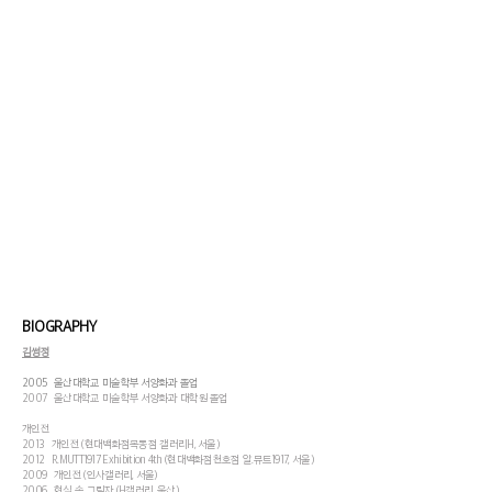
BIOGRAPHY
김썽정
​2005 울산대학교 미술학부 서양화과 졸업
2007 울산대학교 미술학부 서양화과 대학원 졸업
개인전
2013 개인전 (현대백화점목동점 갤러리H, 서울)
2012 R.MUTT1917 Exhibition 4th (현대백화점천호점 알.뮤트1917, 서울)
2009 개인전 (인사갤러리, 서울)
2006 현실 속 그림자 (H갤러리, 울산)