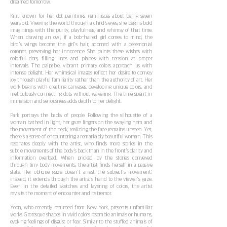
dreamed tomorrow.
Kim, known for her dot paintings, reminisces about being seven
years old. Viewing the world through a child's eyes, she begins bold
imaginings with the purity, playfulness, and whimsy of that time.
When drawing an owl, if a bob-haired girl comes to mind, the
bird's wings become the girl's hair, adorned with a ceremonial
coronet, preserving her innocence. She paints these wishes with
colorful dots, filling lines and planes with tension at proper
intervals. The palpable, vibrant primary colors approach us with
intense delight. Her whimsical images reflect her desire to convey
joy through playful familiarity rather than the authority of art. Her
work begins with creating canvases, developing unique colors, and
meticulously connecting dots without wavering. The time spent in
immersion and seriousness adds depth to her delight.
Park portrays the backs of people. Following the silhouette of a
woman bathed in light, her gaze lingers on the swaying hem and
the movement of the neck, realizing the face remains unseen. Yet,
there's a sense of encountering a remarkably beautiful woman. This
resonates deeply with the artist, who finds more stories in the
subtle movements of the body's back than in the front's clarity and
information overload. When pricked by the stories conveyed
through tiny body movements, the artist finds herself in a passive
state. Her oblique gaze doesn't arrest the subject's movement;
instead, it extends through the artist's hand to the viewer's gaze.
Even in the detailed sketches and layering of colors, the artist
revisits the moment of encounter and its tremor.
Yoon, who recently returned from New York, presents unfamiliar
works. Grotesque shapes in vivid colors resemble animals or humans,
evoking feelings of disgust or fear. Similar to the stuffed animals of