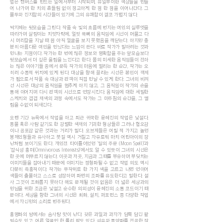
업은 캔버스를 만드는 일에서부터 시작되며, 유일무이한 색상들을 만들
어 나가며 한 치의 흔들림 없이 정교하게 한 점 한 점을 이어나간다. 그
몰두와 진지함의 시간들이 있기에 그의 유쾌함이 결코 가볍지 않다.
박지혜는 뒷모습을 그린다. 작품 속 빛의 흐름에 번지는 여인의 실루엣을
따라가며 살랑이는 치맛자락에, 얼핏 목뼈의 움직임에 시선이 머물고 다
시 머리칼을 지날 때 쯤 아직 얼굴을 보지 못했음을 깨닫는다. 하지만 충
분히 아름다운 여인을 만났다는 느낌이 든다. 바로 작가가 말하려는 것과
만나는 지점이다. 작가는 한 번에 많은 정보와 명확함을 주는 앞모습보다
뒷모습에서 더 깊은 울림을 느낀다고 한다. 몸의 미세한 움직임들이 전하
는 많은 이야기들 중에서 문득 작가의 마음에 찔리는 한 순간, 작가는 오
히려 수동적 위치에 있게 된다. 대상을 향해 끌리는 시선은 본인이 객체
가 됨으로서 작품 속 대상과 관객이 직접 만날 수 있게 한다. 그녀의 비껴
선 시선은 대상의 움직임을 멈추게 하지 않고, 그 움직임이 작가의 손을
통해 이어지며 다시 관객의 시선으로 연장시킨다. 움직임에 대한 세밀한
스케치와 겹겹 채색의 과정 속에서도 작가는 그 마주침의 순간을, 그 떨
림을 수없이 되새긴다.
오랜 기간 뉴욕에서 작업을 하고 최근 귀국한 윤혜진의 작업은 낯설다.
동물 혹은 사람 같기도 한 강렬한 색채의 기괴한 형상들은 그러나 혐오감
이나 공포감 같은 것과는 거리가 멀다. 오브제들은 어릴 적 가지고 놀던
봉제인형들과 유사하고 붓질 역시 거칠고 자유로워 마치 어린아이의 장
난처럼 보이기도 한다. 개인전 타이틀이었던 ‘달의 주문 (Moon Spell)’과
‘잡식성 흥미(Omnivorous Interests)’에서도 알 수 있듯이 그녀의 시선은
한 곳에 머무르지 않는다. 이곳과 저곳, 지금과 그때를 부유하며 부딪치는
이미지들을 잡아내기 때문에 이미지는 정형화될 수 없고 작업 의도 역시
다분히 즉흥적이다. 작가는 무작위로 한 가지 색을 고르고 나면 연이어
색들이 출몰하고 스스로 성장하며 화면의 조화를 유도한다고 말한다. 설
사 그것이 조화롭지 못하다 해도 문제될 것이 없음은 더 넓은 세상과의
만남을 위한 조금은 낯설고 순수한 의외성이 윤혜진의 소통 코드이기 때
문이다. 세상을 향한 그녀의 시선은 회화, 설치, 퍼포먼스 등 다양한 작업
에서 자신만의 소리로 변주된다.
홍명화의 방에서는 솜사탕 맛이 난다. 갖은 과일과 과자가 담뿍 담긴 팥
빙수도 있고, 어른 얼굴만 한 롤리 팝도 있다. 섬유와 동양화를 전공한 작