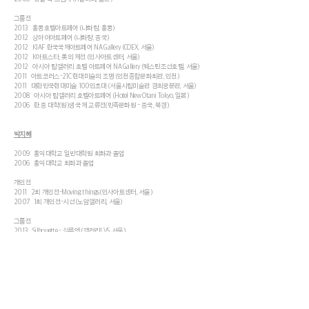
그룹전
2013 홍콩호텔아트페어 (나화랑, 홍콩)
2012 상하이아트페어 (나화랑, 중국)
2012 KIAF 한국국제아트페어 NA Gallery (COEX, 서울)
2012 K아트스타, 美의 제전 (인사아트센터, 서울)
2012 아시아 탑갤러리 호텔 아트페어 NA Gallery (웨스틴조선호텔, 서울)
2011 아트코러스-21C 현대미술의 조명 (인천종합문화회관, 인천)
2011 대한민국현대미술 100인초대 (서울시립미술관 경희궁분관, 서울)
2008 아시아 탑갤러리 호텔아트페어 (Hotel New Otani Tokyo, 일본)
2006 한.중 대학(원)생 국제 교류전(민족문화원 - 중국, 북경)
박지혜
2009 홍익대학교 일반대학원 회화과 졸업
2006 홍익대학교 회화과 졸업
개인전
2011 2회 개인전-Moving things (인사아트센터, 서울)
2007 1회 개인전-시선 (노암갤러리, 서울)
그룹전
2013 Silhouette - 실루엣 (갤러리LVS, 서울)
2012 20+ 미술을 만나다 (고양아람누리 아람미술관, 고양)
2011 여성작가전: 평면에서 설치까지, 여성미술의 힘 (제주도립미술관)
What kind of 'real'? (Albemarle Gallery, 런던)
Summer Show 2011 (Hada Contemporary, 런던)
2011 서울미술대전 극사실회화-눈을 속이다 (서울시립미술관, 서울)
2010 Paintings; 지금, 회화로 표현되는 것들 (가나아트스페이스, 서울)
2009 서교난장 2009 (갤러리상상마당, 서울)
제1회 고양문화재단 신진작가 공모전 (어울림미술관, 고양)