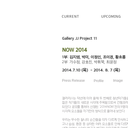
CURRENT
UPCOMING
Gallery JJ Project 11
NOW 2014
1부: 김지영, 박미, 이정인, 조이경, 황초롱
2부: 가수정, 강효진, 박휘묵, 최윤정
2014.7.10 (목) - 2014. 8. 7 (목)
Press Release
Image
Profile
갤러리JJ는 작년에 이어 올해 두 번째로 청년작가들을
젊은 작가들의 새로운 시각에 주목함으로써 컨템포
되었다. 공모를 통하여 선정된 ‘2014NOW’전의 9
시각적 요소들을 자기만의 방식으로 풀어내 보인다.
우리는 무수한 찰나의 순간들을 각자 다르게 인식하고
고나 습성, 환경 등 상이한 여러 요소들로 인해 다르