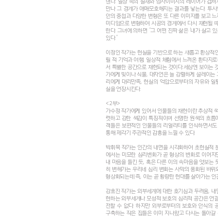
낸다. 일상 속의 실재와 영사이미지의 레이어가 겹쳐
만나 그 경계가 애매모호해지는 결과를 낳는다. 투사
안의 중첩과 다양한 변형은 또 다른 이미지를 보고 느
미디엄으로 변형하여 시공의 경계에서 다시 재현될 때 
한다. 그녀에 의하면 “그 어떤 진짜 삶은 ‘내가 살고 
있다.“
이정인 작가는 현실을 기반으로 하는 새롭고 환상적인
릴 적 기억과 여행, 일상적 체험에서 느껴온 환타지
서 특별한 공간으로 재현되는 것이다.세상엔 보이는 것
가에게 빛이나 식물, 대자연은 늘 강렬하게 설레이는 
리에게 대리만족, 현실의 억압으로부터의 자유와 일
실을 연장시킨다.
<2부>
가수정 작가에게 있어서 인물들의 재현이란 추상적 색채
렷하고 강한 색감이 특징적이며 선명한 원색의 흐름에
객들은 보편적인 인물들의 리얼리티를 인식하면서도 
통해 제각기 주관적인 감흥을 느낄 수 있다.
박휘묵 작가는 인간의 내면을 시각화하여 초현실적 분
에서는 미묘한 심리변화가 곧 형상의 변화로 이어지
내 마음을 들킨 듯, 혹은 다른 이의 속마음을 엿보는 
히 변해가는 우리네 심리 변화는 사막의 풍화된 바위
형상화되는데 즉, 이는 곧 황량한 현대를 살아가는 인
강효진 작가는 외부세계에 대한 호기심과 두려움, 내
현하는 외부세계나 모성적 보호의 심리적 공간은 연결
전할 수 없다. 하지만 외부로부터의 보호와 안식의 
구축하는 작은 집들은 이미 지나왔고 다시는 돌아갈 