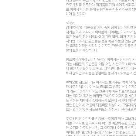
내면 안에서 수없이 왜곡과 변모된 이미지들로 대체되
으로 우리를 인도한다. 작가들의 기억 속에 잠재되고
로 이어지며 이를 통해 관람객들은 사실과 허구를 넘
하게 될 것이다.
<1부>
김지영작가는 대중들의 기억 속에 남아 있는 위대한 
작가는 이미 고착되고 아이콘화 되어버린 이미지와 실
들은 예술적 정신세계와 삶에 대한 열정, 의지, 자기
지되었고 이러한 요소들은 물결 혹은 역동성 있는 선
한 율동감이라는 시각적 이미지로 드러난다. 작품은 
물의 표정이 특징적이다.
황초롱작가에게 있어서 일상의 이미지는 진지하며 치유
가는 사람들의 모습들을 애정 어린 시선으로 바라보며
더 많은 사람들이 위로 받고, 치유 받기를 원한다. 지
하지 않지만 우리들은 공감하는 동시에 바라보는 시선
큐빅으로 점묘된 그릇 이미지를 보여주는 박미 작가
매개로 기억하며, 이는 늘 중첩되고 반짝이는 이미지로
기 라는 이중적 의미와도 연결되며 이는 서로 만남으로
다는 의미다. 작가는 어쩌면 큐빅으로 이미지를 재현
듯 자신을 재현하고 싶어하는지 모른다. 작가에 의하면
별한 집합이며, 거울이 되돌려준 허상이며, 그림자처럼
없는 의미이며, 밤하늘을 떠도는 유성처럼 찬란하고 
주로 영사된 이미지를 사용하는 조이경 작가. 그녀가 
다른 이미지로 콜라주 되어 어느덧 예상치 못한 모습으
한 순간과 마주치는 순간, 그 이미지나 소리, 텍스트
어떠한 형태로 연상되는데, 작가는 이를 현실공간에