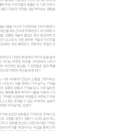
어 실제와 가상세계 그리고 과거와 현재 속
 콜라주된 이미지들의 방출은 또 다른 이야기
나들고 대상의 이면을 새삼 바라보는 경험을
예술가들을 자신이 지각한대로 이미지화한다.
제인물과의 간극에 주목하였다. 작가에게 이
성찰, 강렬한 예술적 몰입도 등이 중요하게 인
적인 요소로서, 또한 화려한 색감과 리드미컬
단순화된 색과 형태로서, 유동적인 붓질과 인
적이다. 다양한 환경에서 각자의 삶을 살아
, 작가는 따뜻한 위로를 그리워하며 나아가
극히 개인적인 일상들, 그 장면들은 결코 특별
만으로 따뜻한 위안을 받게 된다.
는 사회 속에서의 만남과 소통을 그릇이라는
 나타난다. 작품 제목의 기억 담기는 기억닮
서 공통의 경험과 기억을 담고, 서로 닮아진
하는 행위를 통해 촉각적 사물을 더듬어 나가
, “주체란 파편화된 부분들의 우연하고 무분
 스스로는 존재할 수 없는 부재이며, 실체가
막막한 우주일지도 모른다”
과거에 보았던 영화들은 기억의 한 켠에서 또
로 고개를 내민다. 영화가 그녀의 삶의 어느
, 그리고 영화를 보았던 시공간에 대한 기억은
 영사이미지를 투영시키는 작업을 통해 드러