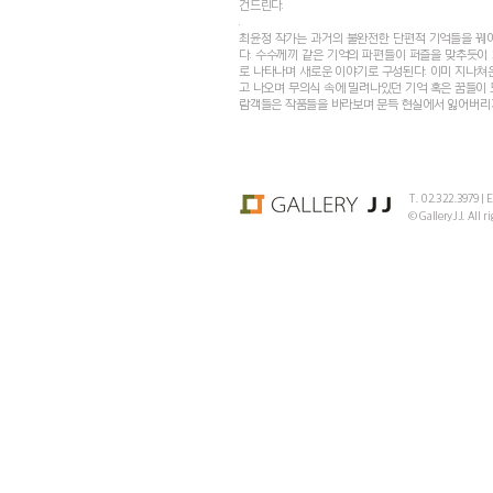
건드린다.
.
최윤정 작가는 과거의 불완전한 단편적 기억들을 꿰어
다. 수수께끼 같은 기억의 파편들이 퍼즐을 맞추듯이 
로 나타나며 새로운 이야기로 구성된다. 이미 지나쳐
고 나오며 무의식 속에 밀려나있던 기억 혹은 꿈들이 
람객들은 작품들을 바라보며 문득 현실에서 잃어버리거
T. 02.322.3979 | 
© GalleryJJ. All ri