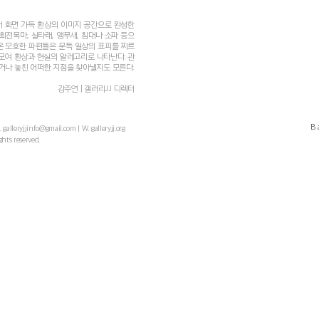
 화면 가득 환상의 이미지 공간으로 완성한
회전목마, 실타래, 앵무새, 침대나 소파 등으
온 모호한 파편들은 문득 일상의 표피를 찌르
모여 환상과 현실의 알레고리로 나타난다. 관
나 놓친 어떠한 지점을 찾아낼지도 모른다.
강주연 | 갤러리JJ 디렉터
B
E.
galleryjjinfo@gmail.com
| W. galleryjj.org
© Copyright
ghts reserved.