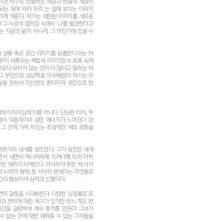
지면 허구로 만들어진 세상과 현실의 세상이
되는 빛에 따라 우리 눈 앞에 보이는 이미지
끼게 해준다. 작가는 재현된 이미지를 새로운
그 시공의 겹쳐짐 속에서 ‘나’를 발견한다고
있는 지금의 삶’이 아니라, 그 어딘가에 있을 수
 상황 혹은 공간 이미지를 창출한다.이는 어
로부터 비롯되는 복합적 이미지로서 화폭 속에
보다 보이지 않는 것이 더 많다고 말하는 작
그 무엇으로 상상력을 자극해왔다. 작가는 우
탈을 권하며 자신만의 환타지적 공간으로 현
 이미지임에 다름 아니다. 단순한 터치, 뚜
서 역동적이며 강한 에너지가 느껴진다. 관
그 안에 가득 차있는 추상적인 색의 흐름을
위기의 세계를 창조한다. 그가 창조한 세계
면서 내면이 적나라하게 드러나게 되어 마치
듯한 재미가 더해진다. 의식하지 못한 채 서서
와 나무의 형태 등 서서히 변해가는 자연물로
간의 형상이며 심리의 산물이다,
면의 갈등을 시각화한다. 다양한 상징물로 표
과 분리에 대한 욕구가 있지만 어느 쪽도 완
공간을 갈망하며 계속 둥지를 만든다. 그녀가
수 없는 곳에 대한 채워질 수 없는 그리움을