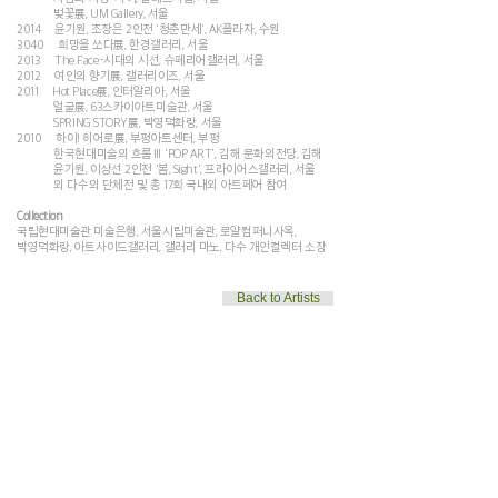
벚꽃展, UM Gallery, 서울
2014 윤기원, 조장은 2인전 '청춘만세', AK플라자, 수원
3040 희망을 쏘다展, 한경갤러리, 서울
2013 The Face-시대의 시선, 슈페리어갤러리, 서울
2012 여인의 향기展, 갤러리이즈, 서울
2011 Hot Place展, 인터알리아, 서울
얼굴展, 63스카이아트미술관, 서울
SPRING STORY展, 박영덕화랑, 서울
2010 하이! 히어로展, 부평아트센터, 부평
한국현대미술의 흐름Ⅲ 'POP ART', 김해 문화의전당, 김해
윤기원, 이상선 2인전 '봄, Sight', 프라이어스갤러리, 서울
외 다수의 단체전 및 총 17회 국내외 아트페어 참여
Collection
국립현대미술관 미술은행, 서울시립미술관, 로얄컴퍼니사옥,
박영덕화랑, 아트사이드갤러리, 갤러리 마노, 다수 개인컬렉터 소장
Back to Artists
T.
02.322.3979
| E.
galleryjjinfo@gmail.com
| W. galleryjj.org
© GalleryJJ. All rights reserved.
Back to Top