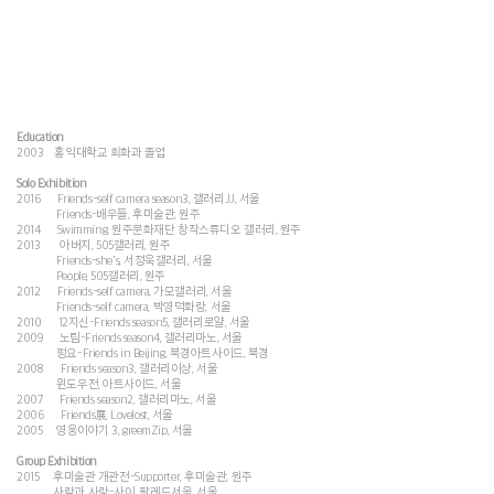
Education
2003 홍익대학교 회화과 졸업
Solo Exhibition
2016 Friends-self camera season3, 갤러리JJ, 서울
Friends-배우들, 후미술관, 원주
2014 Swimming, 원주문화재단 창작스튜디오 갤러리, 원주
2013 아버지, 505갤러리, 원주
Friends-she's, 서정욱갤러리, 서울
People, 505갤러리, 원주
2012 Friends-self camera, 가모갤러리, 서울
Friends-self camera, 박영덕화랑, 서울
2010 12지신-Friends season5, 갤러리로얄, 서울
2009 노림-Friends season4, 갤러리마노, 서울
펑요-Friends in Beijing, 북경아트사이드, 북경
2008 Friends season3, 갤러리이상, 서울
윈도우전, 아트사이드, 서울
2007 Friends season2, 갤러리마노, 서울
2006 Friends展, Lovelost, 서울
2005 영웅이야기 3, greemZip, 서울
Group Exhibition
2015 후미술관 개관전-Supporter, 후미술관, 원주
사람과 사랑-사이, 팔레드서울, 서울