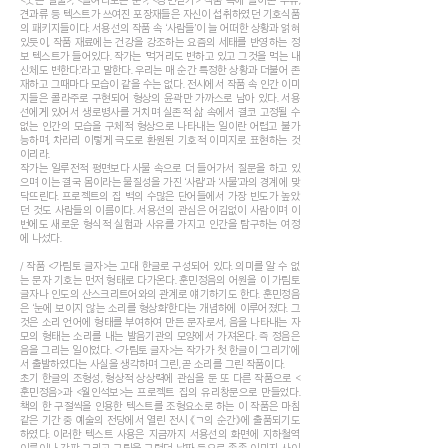
견과류 등 텍스트가 쓰여진 포장재들은 자신이 섭취하였던 기호식품
의 패키지들이다. 서용선의 작품 속 ‘사람들’이 늘 어떠한 상황과 얽혀
있듯이, 작품 재료에는 건강을 강조하는 요즘의 세태를 반영하는 정
보 텍스트가 들어있다. 작가는 ‘먹거리도 변하고 있고 그것을 먹는 내
신체도 변한다.’라고 말한다. 우리는 매 순간 특정한 상황과 더불어 존
재하고 그때마다 모습이 같을 수는 없다. 전시에서 작품 속 인간 이미
지들은 콜라주로 구현되어 형상의 윤곽만 가까스로 남아 있다. 서용
선에게 있어서 생로병사를 거치며 실존적 삶 속에서 결코 고정될 수
없는 인간의 모습을 구체적 형상으로 나타내는 일이란 어렵고 불가
능하며, 차라리 이렇게 극도로 환원된 기호적 이미지로 표현하는 것
이리라.
작가는 일루전적 평면보다 사물 속으로 더 들어가서 질문을 하고 있
으며 이는 결국 몸이라는 물질성을 가진 ‘사람’과 ‘사물’과의 경계에 맞
닥뜨린다. 프로젝트의 집 벽의 수많은 단어들에서 가장 빈도가 높았
던 것도 사람들의 이름이다. 서용선의 관심은 어김없이 사람이며 이
번에도 새로운 형식적 실험과 사유를 가지고 인간을 탐구하는 여정
에 나섰다.
/ 작품 <가림토 글자>는 고대 한글로 구성되어 있다. 의미를 알 수 없
는 문자 기호는 먼저 형태로 다가온다. 훈민정음의 어원을 이 가림토
글자나 인도의 산스크리트어와의 관계로 얘기하기도 한다. 훈민정음
은 ‘눈에 보이지 않는 소리를 형상화’한다는 개념하에 이루어졌다. 그
것은 소리 언어에 형태를 부여하여 만든 문자로서, 음을 나타내는 자
모의 형태는 소리를 내는 발음기관의 모양에서 가져온다. 즉 정음은
음을 그리는 일이었다. <가림토 글자>는 작가가 첫 한글이 ‘그리기’에
서 출발하였다는 사실을 생각하며 그린, 곧 소리를 그린 작품이다.
초기 한글의 조형성, 형상적 상상력에 관심을 둔 또 다른 작품으로 <
훈민정음>과 <월인석보>는 프로젝트 집의 유리창문으로 만들었다.
책의 한 구절씩을 인용한 텍스트를 조형요소로 하는 이 작품은 마침
같은 기간 중 예술의 전당에서 열린 전시 《ㄱ의 순간》에 출품되기도
하였다. 이러한 텍스트 사용은 지금까지 서용선의 화면에 지하철역
이름이나 간판 그리고 그림을 그렸던 날짜 등으로 종종 이미지 사이