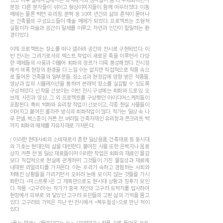
문장, 다른 문자들이 섞이고 형상이미지들이 함께 어우러졌다. 이동
매체는 물론 벽면, 유리창, 문짝 등 30여 년간의 삶의 흔적이 묻어나
는 건축물의 구성요소들이 예술 매체가 되었다. 프로젝트는 조형적
실험이자 미술과 공간이 일체를 이루고, 자연과 인간이 합일하는 환
경이었다.
이제 프로젝트는 장소를 떠나 갤러리 공간의 전시로 구현되었다. 이
번 전시는 그리기로서의 텍스트 작업이 새로운 축을 이루면서 다양
한 매체들의 사용과 더불어 회화의 장르가 더욱 풍성해졌다. 전시장
에서 비록 현장의 환경을 다 느낄 수는 없지만 직접적으로 작품 속으
로 들어온 건축물의 일부분들, 장소성과 현장감에 영향 받은 작품들,
영상과 집의 시뮬레이션을 통하여 본래적 장소를 실감할 수 있도록
구성하였다. 신작을 선보이는 이번 전시 구성에는 회화와 드로잉, 오
브제, 사진과 영상, 그 외 프로젝트를 구상했던 아이디어스케치들이
포함된다. 특히 벽화와 유리창 작업이 선보이고, 각종 현실 사물들이
이어지고 붙여진 콜라주 방식의 회화작업이 많다. 작가는 일상 속 나
무 판넬, 박스종이, 커튼 천, 버려질 건축자재인 유리창과 콘크리트 벽
까지 회화의 매체를 자유자재로 가져온다.
/ 이러한 현대사회의 소비재로서 흔한 일상용품, 건축재료 등 동시대
의 기호는 현대인의 삶을 대변한다. 붙여진 사물 또한 은박지나 음료
상자, 커튼 천 등 일상 재료들이며 이러한 작업은 회화의 재료인 물감
보다 직접적으로 현실에 관계하며 그것들이 가진 물질성과 재료에
내재된 리얼리티를 가져온다. 이는 우리가 속하고 경험하는 사회와
처해진 상황들을 가리키면서 오히려 눈에 보이지 않는 것들을 가시
화한다. <미스트롯>은 그 제목만으로도 현시대 상황과 징후가 보인
다. 작품 <고구려>는 작가가 중국 지안의 고구려 유적지를 답사하여
현장에서 피부로 와 닿았던 고구려 유민들의 고된 삶의 기억을 품고
있다. 고구려의 기억은 지난 번 전시에서 <북두칠성>으로 만난 적이
있다.
<웃는 얼굴>, <들여다보는 눈>, <강변걷기> 작품 속에 들어온 우유,