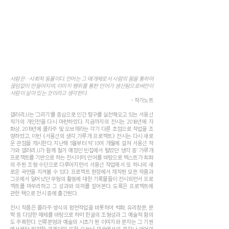
사람은…사회적 동물이다. 언어는 그 매개체로서 사람의 몸을 통하여
끊임없이 만들어지며, 이미지 행위를 통한 언어가 생산됨으로써만이
사람이 살아 있는 것이라고 생각한다.
- 작가노트
갤러리JJ는 ‘그리기’를 중심으로 인간 탐구를 실천해오고 있는 서용선
작가의 개인전을 다시 마련하였다. 지금까지의 전시는 2018년에 자
화상, 2019년에 콜라주 및 오브제라는 각기 다른 초점으로 작업을 조
명하였고, 이번 《서용선의 생각_가루개 프로젝트》 전시는 다시 새로
운 관점을 제시한다. 지난해 5월부터 약 10여 개월에 걸쳐 서용선 작
가와 갤러리JJ가 함께 철거 예정인 빈집에서 벌였던 ‘생각 중’ 가루개
프로젝트를 기반으로 하는 전시이며, 언어를 바탕으로 텍스트가 회화
의 주된 조형 수단으로 다루어지면서 서용선 작업에서 또 하나의 새
로운 국면을 지켜볼 수 있다. 프로젝트 현장에서 제작된 모든 작품과
그곳에서 일어났던 무형의 활동에 대한 기록물들이 전시되면서 프로
젝트를 마무리하고 그 성과와 의미를 짚어본다. 도록은 프로젝트에
관한 책으로 전시 중에 출간된다.
전시 작품은 콜라주 방식의 평면작업을 비롯하여 벽화, 유리창문, 문
짝 등 다양한 매체를 바탕으로 하며 한글의 조형성과 그 예술적 함의
도 주목한다. 인류문명과 예술의 시초가 된 이미지와 문자는 그 기원
에서부터 밀접한 관계이며 또한 오늘날 미술에서의 문자나 언어의