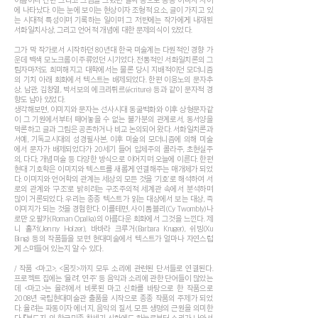
에 나타났다. 이는 눈에 보이는 현상이자 조형적 요소, 글이 가지고 있
는 시대적 특성이며 기록하는 일이며 그 저변에는 작가에게 내재된
서화일치사상, 그리고 언어적 개념에 대한 문제의식이 있었다.
그가 막 작가로서 시작하던 80년대 한국 미술계는 다원적인 경향 가
운데 백색 모노크롬이 주류였던 시기였다. 전통적인 서화일치론의 그
림자마저도 희미해지고 대학에서는 물론 당시 지배적이던 모더니즘
의 기치 아래 회화에서 텍스트는 배제되었다. 한편 이응노의 문자추
상, 남관, 김창열, 박서보의 에크리튀르(écriture) 등과 같이 문자적 경
향도 남아 있었다.
생각해보면, 이미지와 문자는 선사시대 동굴벽화와 이후 상형문자같
이 그 기원에서부터 떼어놓을 수 없는 불가분의 관계로서, 동서양을
막론하고 글과 그림은 공존하거나 비교 논의되어 왔다. 서화일치론과
서예, 기독교시대의 성경필사본, 이후 미술의 모더니즘에 의해 미술
에서 문자가 배제되었다가 20세기 들어 입체주의 콜라주, 초현실주
의, 다다, 개념미술 등 다양한 방식으로 이어지며 오늘에 이른다. 한편
현대 기호학은 이미지와 텍스트를 새롭게 연결해주는 매개체가 되었
다. 이미지와 언어학의 관계는 세상의 모든 것을 ‘기호’로 해석하여 서
로의 관계와 ‘구조’로 밝히려는 구조주의적 세계관 속에서 분석하며
많이 거론되었다. 우리는 종종 텍스트가 읽는 대상에서 보는 대상, 즉
이미지가 되는 것을 경험한다. 이를테면, 사이 톰블리(Cy Twombly)나
로만 오팔카(Roman Opalka)의 아름다운 회화에서 그것을 느낀다. 제
니 홀저(Jenny Holzer), 바바라 크루거(Barbara Kruger), 쉬빙(Xu
Bing) 등의 작품들을 보면 현대미술에서 텍스트가 얼마나 자연스럽
게 스며들어 있는지 알 수 있다.
/ 작품 <마고>, <몸짓>까지 모두 소리에 관련된 단서들로 연결된다.
프로젝트 집에는 ‘율려’, ‘연주’ 등 음악과 소리에 관한 단어들이 많았는
데 <마고>는 율려에서 비롯된 마고 신화를 바탕으로 한 작품으로
2008년 국립현대미술관 출품을 시작으로 종종 작품의 주제가 되었
다. 율려는 파동이자 에너지, 음악의 질서, 모든 생명의 근원을 의미한
다. 『부도지』의 한국민족 창세기 신화에도 하늘로부터 소리가 나와서