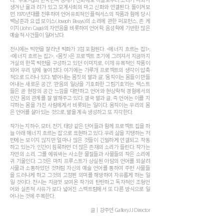
생겨난 율과 려가 있고 모계사회의 마고 신화와 연결된다. 돌이켜보
면, 1970년대를 전후하여 언어유희적인 플럭서스의 작품과 함께 당시
백남준과 요셉 보이스(Joseph Beuys)의 소리에 관한 퍼포먼스, 존 케
이지(John Cage)의 자연음을 비롯하여 언어학, 음성학에 기반한 많은
예술적 사건들이 일어났다.
전시에는 벽면을 잘라낸 벽화가 3점 포함된다. <에너지 흐르는 집1>,
<에너지 흐르는 집2>, <몸짓>은 프로젝트 초기에 그려져서 지금까지
거실의 한쪽 벽면을 구성하고 있던 이미지로, 이제 유목적인 작품이
되어 우리 앞에 놓여졌다. 여기에는 가루개 프로젝트의 생각이 압축
적으로 드러나 있다. ‘뱉어내는 몸짓의 말과 글’, ‘움직이는 몸들이 만들
어내는 새로운 공간’, ‘관음의 일상을 기호화한 그림기호’라는 텍스트
들은 곧 현장의 공간 느낌을 대변하고 언어와 현상학적 경험에서의
인간 몸의 관계를 잘 말해주고 있다. 결국 말과 글, 즉 언어는 이를 지
각하는 몸을 가진 사람에게서 비롯되는 일이다. 움직이는 우리의 몸
은 언어를 살아있는 것으로, 말을 계속 생성하고 또 지각한다.
작가는 지하수, 모터, 전기, 태양 같은 단어들과 함께 프로젝트 집을 하
늘 아래 ‘에너지 흐르는 집’으로 표현하고 있다. 우리 삶을 지탱하는 저
변에는 보이지 않지만 얼마나 많은 것들이 긴밀하게 연결되고 작동
하고 있는가. 인간이 침묵하면 더 많은 존재의 소리가 들린다. 작가는
자연의 소리, 그를 에워싸는 사소한 물질들과 사물들의 작은 소리에
귀 기울인다. 그것은 마치 프루스트가 상실된 아담의 언어를 되살려
사물과 소통하였던 것처럼 자신의 예술 언어를 통하여 주변 사물들
을 드러나게 하고 그것의 고정된 의미를 해방하여 자유롭게 하는 일
일 것이다. 전시는 지금껏 보여온 작가의 탄탄하고 독자적인 조형언
어와 실존적 사유가 보다 넓어진 스펙트럼에서 또 다른 방식으로 일
어나는 것에 주목한다.
글│강주연 GalleryJJ Director