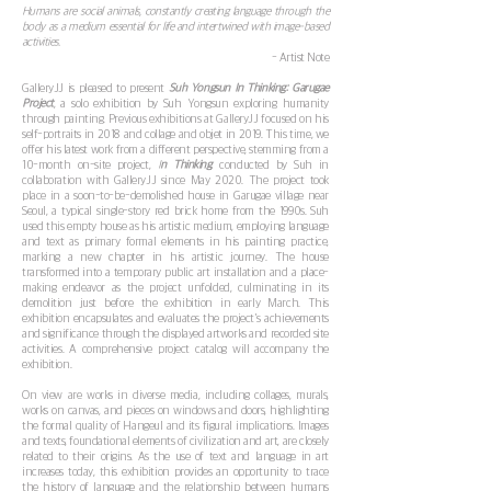
Humans are social animals, constantly creating language through the
body as a medium essential for life and intertwined with image-based
activities.
- Artist Note
GalleryJJ is pleased to present
Suh Yongsun In Thinking: Garugae
Project
, a solo exhibition by Suh Yongsun exploring humanity
through painting. Previous exhibitions at GalleryJJ focused on his
self-portraits in 2018 and collage and objet in 2019. This time, we
offer his latest work from a different perspective, stemming from a
10-month on-site project,
I
n Thinking
, conducted by Suh in
collaboration with GalleryJJ since May 2020. The project took
place in a soon-to-be-demolished house in Garugae village near
Seoul, a typical single-story red brick home from the 1990s. Suh
used this empty house as his artistic medium, employing language
and text as primary formal elements in his painting practice,
marking a new chapter in his artistic journey. The house
transformed into a temporary public art installation and a place-
making endeavor as the project unfolded, culminating in its
demolition just before the exhibition in early March. This
exhibition encapsulates and evaluates the project's achievements
and significance through the displayed artworks and recorded site
activities. A comprehensive project catalog will accompany the
exhibition.
On view are works in diverse media, including collages, murals,
works on canvas, and pieces on windows and doors, highlighting
the formal quality of Hangeul and its figural implications. Images
and texts, foundational elements of civilization and art, are closely
related to their origins. As the use of text and language in art
increases today, this exhibition provides an opportunity to trace
the history of language and the relationship between humans