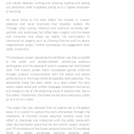
and nature. Between writing and drawing, reading and seeing,
our perception itself is explored, taking us to a higher dimension
of painting.
All visual forms in his work reflect his interest in human
existence and social structures that stipulate modern life.
Through urban scenes, historical and mythical narratives, self-
portraits, and landscapes, Suh offers keen insights into the power
and narratives that shape our reality. His participation in
communal art projects, such as
Drawing Cheoram
and his recent
neighborhood project, further emphasizes his engagement with
public interaction.
The temporary project preceding the exhibition was fully accessible
to the public and process-oriented, prioritizing audience
participation and the viewing of work in progress over the finished
work. The house's private realm immediately gained
publicness
through constant communication with the visitors and several
performances in the house where all passersby were welcomed. The
abandoned house has been reborn as a place where the body
newly creates verbal and written languages, movement and sound,
and energy on top of the remaining traces of previous lives. Due to
this artistic intervention, the house has become a temporary public
art and
art-as-a-place.
The project has now relocated from its original site to the gallery
space. It is curated to capture the site's atmosphere through the
installation of trimmed murals, detached window works that
reflect its 'placeness' and interaction with the public, along with
video documentation spanning the ten-month project duration
and VR simulations of the house using architectural 3D modeling.
Works on display encompass painting, drawing, objet,