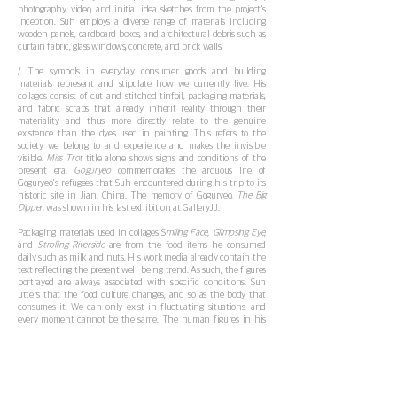
photography, video, and initial idea sketches from the project's
inception. Suh employs a diverse range of materials including
wooden panels, cardboard boxes, and architectural debris such as
curtain fabric, glass windows, concrete, and brick walls.
/ The symbols in everyday consumer goods and building
materials represent and stipulate how we currently live. His
collages consist of cut and stitched tinfoil, packaging materials,
and fabric scraps that already inherit reality through their
materiality and thus more directly relate to the genuine
existence than the dyes used in painting. This refers to the
society we belong to and experience and makes the invisible
visible.
Miss Trot
title alone shows signs and conditions of the
present era.
Goguryeo
commemorates the arduous life of
Goguryeo's refugees that Suh encountered during his trip to its
historic site in Jian, China. The memory of Goguryeo,
The Big
Dipper,
was shown in his last exhibition at GalleryJJ.
Packaging materials used in collages S
miling Face, Glimpsing Eye,
and
Strolling Riverside
are from the food items he consumed
daily such as milk and nuts. His work media already contain the
text reflecting the present well-being trend. As such, the figures
portrayed are always associated with specific conditions. Suh
utters that the food culture changes, and so as the body that
consumes it. We can only exist in fluctuating situations, and
every moment cannot be the same. The human figures in his
collages are thus expressed as a highly reduced symbolic image.
For him, it is impossible to represent a complete human being
because we are never static. He instead delves more into real
objects than illusive planes to eventually encounter the
boundary between a person and a thing inhabiting corporeal
materiality. Also, the most frequently written texts in the whole