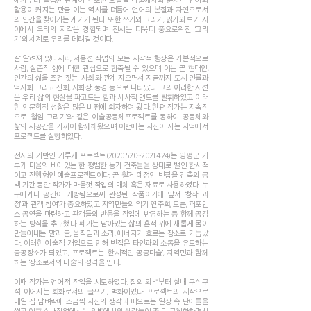
활용이 커지는 만큼 이는 역사를 더듬어 언어의 본질과 자연으로서
의 인간을 찾아가는 계기가 된다. 또한 쓰기와 그리기, 읽기와 보기 사
이에서 우리의 지각은 경험되며 전시는 더욱더 풍요로워진 ‘그리
기’의 세계로 우리를 데려갈 것이다.
잘 알려져 있다시피, 서용선 작업의 모든 시각적 형상은 기본적으로
사람, 실존적 삶에 대한 관심으로 함축될 수 있으며 이는 곧 현대인,
인간의 삶을 조건 짓는 ‘사회’와 관계 지으면서 지금까지 도시 인물과
역사화 그리고 신화, 자화상, 풍경 등으로 나타났다. 그의 예리한 시선
은 우리 삶의 현실을 파고드는 힘과 서사적 면모를 발휘하였고 이러
한 인문학적 성찰은 많은 비평에 회자하여 왔다. 한편 작가는 지속적
으로 ‘철암 그리기’와 같은 예술공동체프로젝트를 통하여 공동체와
삶의 시공간을 기꺼이 함께해왔으며 이번에는 자신이 사는 지역에서
프로젝트를 실행하였다.
전시의 기반인 가루개 프로젝트(2020.5.20~2021.4.24)는 양평군 가
루개 마을의 비어있는 한 평범한 농가 건축물을 상대로 벌인 한시적
이고 진행형인 예술프로젝트이다. 곧 철거 예정인 빈집을 건축의 공
백 기간 동안 작가가 마음껏 작업의 매체 혹은 재료로 사용하였다. 누
구에게나 공간이 개방됨으로써 완성된 작품이기에 앞서 ‘창작 과
정’과 ‘관객 참여’가 중요하였고 지역민들의 악기 연주회, 토론, 퍼포먼
스 공연을 마련하고 관객들의 반응을 작업에 반영하는 등 함께 공감
하는 방식을 추구했다. 폐가는 남아있는 삶의 흔적 위에 새롭게 몸이
만들어내는 말과 글, 움직임과 소리, 에너지가 흐르는 장소로 거듭났
다. 이러한 예술적 개입으로 인해 빈집은 타인과의 소통을 유도하는
공공장소가 되었고, 프로젝트는 ‘한시적인 공공미술’, 지역민과 함께
하는 ‘장소로서의 미술’의 성격을 띤다.
이때 작가는 언어적 작업을 시도하였다. 집의 외벽부터 실내 구석구
석 이어지는 회화로서의 글쓰기, 벽화이었다. 프로젝트의 시작으로
매일 집 담벼락에 조금씩 자신의 생각과 떠오르는 일상 속 단어들을
썼고 이후 실내작업에서는 외벽에서의 생각들이 좀 더 구체화하면서