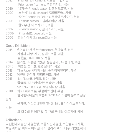
2012 Friends-self camera, 가모갤러리, 서울
Friends-self camera, 박영덕화랑, 서울
2010 12지신-Friends season5, 갤러리로얄, 서울
2009 노림-Friends season4, 갤러리마노, 서울
펑요-Friends in Beijing, 북경아트사이드, 북경
2008 Friends season3, 갤러리이상, 서울
윈도우전, 아트사이드, 서울
2007 Friends season2, 갤러리마노, 서울
2006 Friends展, Lovelost, 서울
2005 영웅이야기 3, greemZip, 서울
Group Exhibition
2015 후미술관 개관전-Supporter, 후미술관, 원주
사람과 사랑-사이, 팔레드서울, 서울
벚꽃展, UM Gallery, 서울
2014 윤기원, 조장은 2인전 '청춘만세', AK플라자, 수원
3040 희망을 쏘다展, 한경갤러리, 서울
2013 The Face-시대의 시선, 슈페리어갤러리, 서울
2012 여인의 향기展, 갤러리이즈, 서울
2011 Hot Place展, 인터알리아, 서울
얼굴展, 63스카이아트미술관, 서울
SPRING STORY展, 박영덕화랑, 서울
2010 하이! 히어로展, 부평아트센터, 부평
한국현대미술의 흐름Ⅲ 'POP ART', 김해 문화의전당,
김해
윤기원, 이상선 2인전 '봄, Sight', 프라이어스갤러리,
서울
외 다수의 단체전 및 총 17회 국내외 아트페어 참여
Collectionn
국립현대미술관 미술은행, 서울시립미술관, 로얄컴퍼니사옥,
박영덕화랑, 아트사이드갤러리, 갤러리 마노, 다수 개인컬렉터